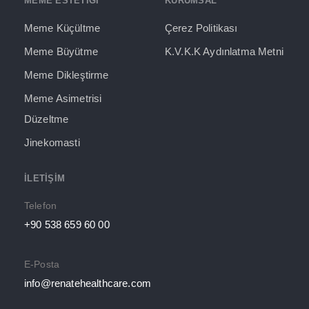
MEME ESTETİĞİ
KURUMSAL
Meme Küçültme
Çerez Politikası
Meme Büyütme
K.V.K.K Aydınlatma Metni
Meme Dikleştirme
Meme Asimetrisi
Düzeltme
Jinekomasti
İLETIŞIM
Telefon
+90 538 659 60 00
E-Posta
info@renatehealthcare.com