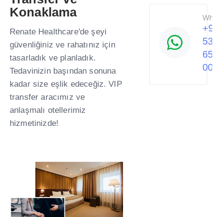
Konaklama ​
Wha
+9
Renate Healthcare'de şeyi
53
güvenliğiniz ve rahatınız için
65
tasarladık ve planladık.
00
Tedavinizin başından sonuna
kadar size eşlik edeceğiz. VIP
transfer aracımız ve
anlaşmalı otellerimiz
hizmetinizde! ​