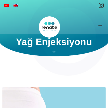
To
na
Yağ Enjeksiyonu ​