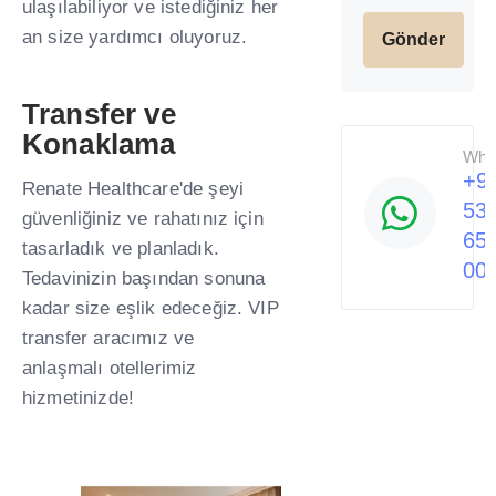
ulaşılabiliyor ve istediğiniz her
an size yardımcı oluyoruz.
Transfer ve
Konaklama ​
Wha
+9
Renate Healthcare'de şeyi
53
güvenliğiniz ve rahatınız için
65
tasarladık ve planladık.
00
Tedavinizin başından sonuna
kadar size eşlik edeceğiz. VIP
transfer aracımız ve
anlaşmalı otellerimiz
hizmetinizde! ​