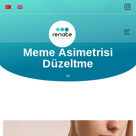
To
na
Meme Asimetrisi
Düzeltme ​