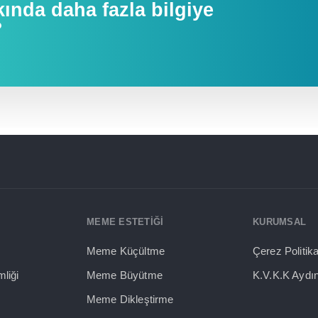
ında daha fazla bilgiye
?
MEME ESTETİĞİ
KURUMSAL
Meme Küçültme
Çerez Politik
mliği
Meme Büyütme
K.V.K.K Aydı
Meme Dikleştirme