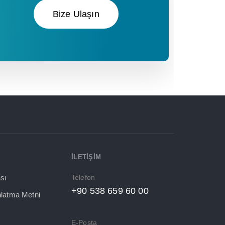
Bize Ulaşın
İLETIŞIM
Telefon
ası
+90 538 659 60 00
nlatma Metni
E-Posta