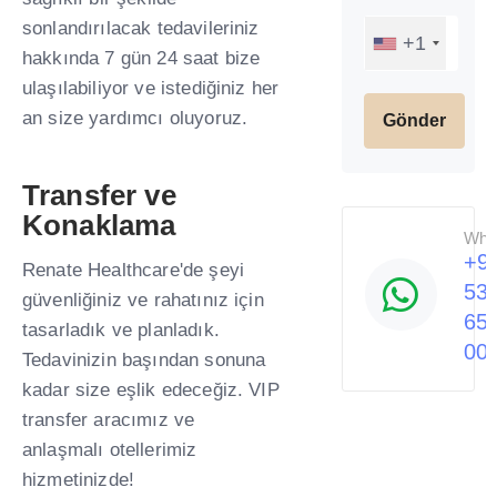
sonlandırılacak tedavileriniz
+1
hakkında 7 gün 24 saat bize
ulaşılabiliyor ve istediğiniz her
an size yardımcı oluyoruz.
Transfer ve
Konaklama ​
Wha
+9
Renate Healthcare'de şeyi
53
güvenliğiniz ve rahatınız için
65
tasarladık ve planladık.
00
Tedavinizin başından sonuna
kadar size eşlik edeceğiz. VIP
transfer aracımız ve
anlaşmalı otellerimiz
hizmetinizde! ​