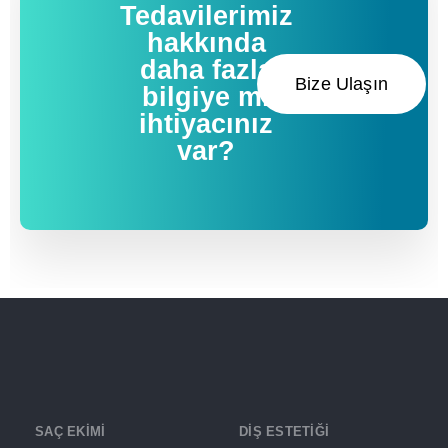
Tedavilerimiz
hakkında
daha fazla
Bize Ulaşın
bilgiye mi
ihtiyacınız
var?
SAÇ EKİMİ
DİŞ ESTETİĞİ