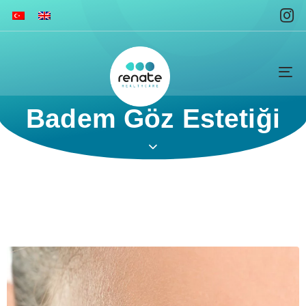
To
na
Badem Göz Estetiği